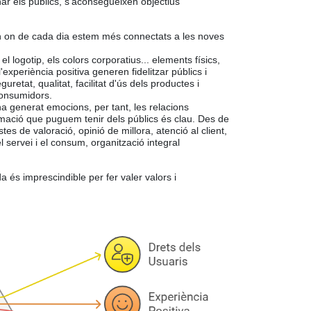
nar els públics, s'aconsegueixen objectius
ón on de cada dia estem més connectats a les noves
l logotip, els colors corporatius... elements físics,
l'experiència positiva generen fidelitzar públics i
retat, qualitat, facilitat d'ús dels productes i
consumidors.
a generat emocions, per tant, les relacions
rmació que puguem tenir dels públics és clau. Des de
s de valoració, opinió de millora, atenció al client,
l servei i el consum, organització integral
a és imprescindible per fer valer valors i