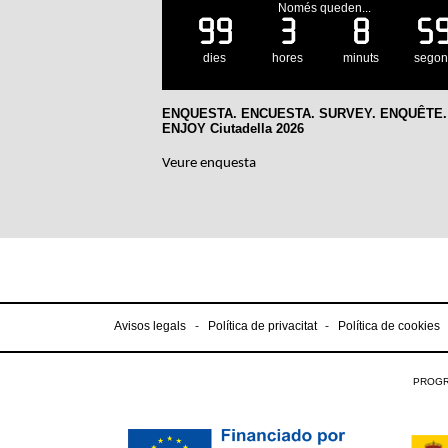
Només queden...
99
3
8
5
dies
hores
minuts
segon
ENQUESTA. ENCUESTA. SURVEY. ENQUÊTE.
ENJOY Ciutadella 2026
Veure enquesta
Avisos legals
Política de privacitat
Política de cookies
PROGR