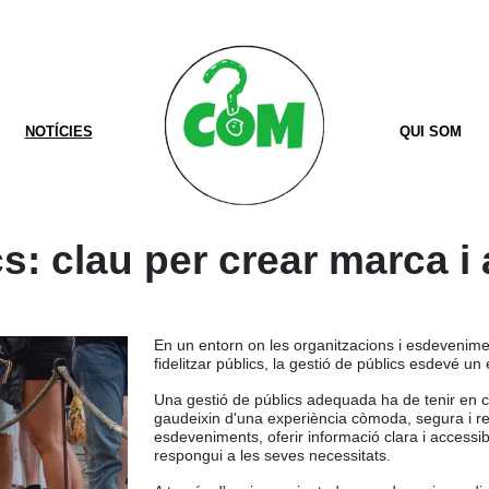
NOTÍCIES
QUI SOM
s: clau per crear marca i 
En un entorn on les organitzacions i esdeveniment
fidelitzar públics, la gestió de públics esdevé un 
Una gestió de públics adequada ha de tenir en c
gaudeixin d'una experiència còmoda, segura i re
esdeveniments, oferir informació clara i accessi
respongui a les seves necessitats.