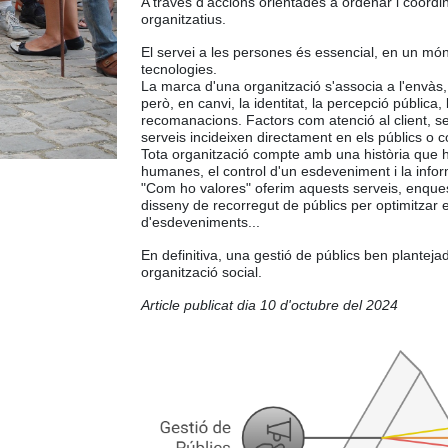
A través d'accions orientades a ordenar i coordi
organitzatius.
El servei a les persones és essencial, en un m
tecnologies.
La marca d'una organització s'associa a l'envàs, e
però, en canvi, la identitat, la percepció pública, 
recomanacions. Factors com atenció al client, segu
serveis incideixen directament en els públics o 
Tota organització compte amb una història que h
humanes, el control d'un esdeveniment i la info
"Com ho valores" oferim aquests serveis, enqueste
disseny de recorregut de públics per optimitzar e
d'esdeveniments...
En definitiva, una gestió de públics ben plantejad
organització social.
Article publicat dia 10 d'octubre del 2024